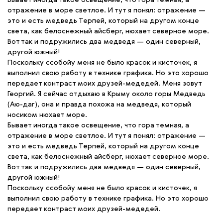
Бывает иногда такое освещение, что гора темная, а
отражение в море светлое. И тут я понял: отражение —
это и есть медведь Терпей, который на другом конце
света, как белоснежный айсберг, нюхает северное море.
Вот так и подружились два медведя — один северный,
другой южный!
Поскольку ссобойу меня не было красок и кисточек, я
выполнил свою работу в технике графика. Но это хорошо
передает контраст моих друзей-медедей. Меня зовут
Георгий. Я сейчас отдыхаю в Крыму около горы Медведь
(Аю-даг), она и правда похожа на медведя, который
носиком нюхает море.
Бывает иногда такое освещение, что гора темная, а
отражение в море светлое. И тут я понял: отражение —
это и есть медведь Терпей, который на другом конце
света, как белоснежный айсберг, нюхает северное море.
Вот так и подружились два медведя — один северный,
другой южный!
Поскольку ссобойу меня не было красок и кисточек, я
выполнил свою работу в технике графика. Но это хорошо
передает контраст моих друзей-медедей.