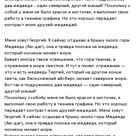
два медведя - один северный, другой южный! Поскольку с
собой у меня не было красок и кисточек, я выполнил свою
работу в технике графика. Но это хорошо передает
контраст моих друзей-медведей.
Меня зовут Георгий. Я сейчас отдыхаю в Крыму около горы
Медведь (Аю-даг), она и правда похожа на медведя,
который носиком нюхает море.
Бывает иногда такое освещение, что гора темная, а
отражение в море светлое. И тут я понял: отражение —
это и есть медведь Терпей, который на другом конце
света, как белоснежный айсберг, нюхает северное море.
Вот так и подружились два медведя — один северный,
другой южный!
Поскольку ссобойу меня не было красок и кисточек, я
выполнил свою работу в технике графика. Но это хорошо
передает контраст моих друзей-медедей. Меня зовут
Георгий. Я сейчас отдыхаю в Крыму около горы Медведь
(Аю-даг), она и правда похожа на медведя, который
носиком нюхает море.