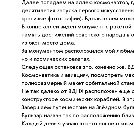
Далее попадаем на аллею космонавтов, гд
десятилетия запуска первого искусствен
красивые фотографии). Вдоль аллеи можн
В конце аллеи виден монумент с ракетой
память достижений советского народа в о
из окон моего дома.
За монументом расположился мой любимый
но и космических ракетах.
Следующая остановка это, конечно же, В
Космонавтика и авиация», посмотреть ма
полноразмерный макет орбитальной станц
Не так далеко от ВДНХ расположен ещё 
конструкторе космических кораблей. В эт
Завершаем путешествие на Звёздном бул
Бульвар назван так по расположению бли
Каждый день я узнаю что-то новое о косм