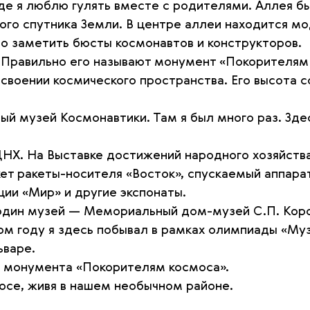
е я люблю гулять вместе с родителями. Аллея был
ного спутника Земли. В центре аллеи находится м
о заметить бюсты космонавтов и конструкторов.
. Правильно его называют монумент «Покорителям
своении космического пространства. Его высота со
 музей Космонавтики. Там я был много раз. Здес
ДНХ. На Выставке достижений народного хозяйств
кет ракеты-носителя «Восток», спускаемый аппар
ии «Мир» и другие экспонаты.
один музей — Мемориальный дом-музей С.П. Коро
ом году я здесь побывал в рамках олимпиады «Муз
ьваре.
з монумента «Покорителям космоса».
осе, живя в нашем необычном районе.