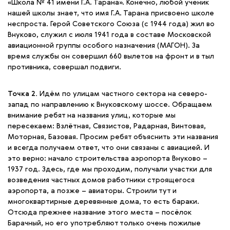
«Школа № 41 имени Г.А. Тарана». Конечно, любой ученик
нашей школы знает, что имя Г.А. Тарана присвоено школе
неспроста. Герой Советского Союза (с 1944 года) жил во
Внуково, служил с июля 1941 года в составе Московской
авиационной группы особого назначения (МАГОН). За
время службы он совершил 660 вылетов на фронт и в тыл
противника, совершал подвиги.
Точка 2.
Идём по улицам частного сектора на северо-
запад по направлению к Внуковскому шоссе. Обращаем
внимание ребят на названия улиц, которые мы
пересекаем: Взлётная, Связистов, Радарная, Винтовая,
Моторная, Базовая. Просим ребят объяснить эти названия
и всегда получаем ответ, что они связаны с авиацией. И
это верно: начало строительства аэропорта Внуково –
1937 год. Здесь, где мы проходим, получали участки для
возведения частных домов работники строящегося
аэропорта, а позже – авиаторы. Строили тут и
многоквартирные деревянные дома, то есть бараки.
Отсюда прежнее название этого места – посёлок
Барачный, но его употребляют только очень пожилые