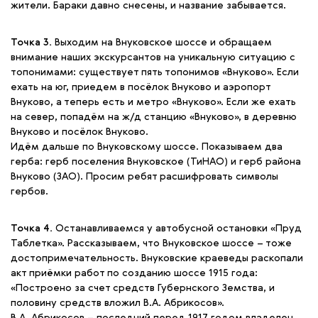
жители. Бараки давно снесены, и название забывается.
Точка 3.
Выходим на Внуковское шоссе и обращаем
внимание наших экскурсантов на уникальную ситуацию с
топонимами: существует пять топонимов «Внуково». Если
ехать на юг, приедем в посёлок Внуково и аэропорт
Внуково, а теперь есть и метро «Внуково». Если же ехать
на север, попадём на ж/д станцию «Внуково», в деревню
Внуково и посёлок Внуково.
Идём дальше по Внуковскому шоссе. Показываем два
герба: герб поселения Внуковское (ТиНАО) и герб района
Внуково (ЗАО). Просим ребят расшифровать символы
гербов.
Точка 4.
Останавливаемся у автобусной остановки «Пруд
Таблетка». Рассказываем, что Внуковское шоссе – тоже
достопримечательность. Внуковские краеведы раскопали
акт приёмки работ по созданию шоссе 1915 года:
«Построено за счет средств Губернского Земства, и
половину средств вложил В.А. Абрикосов».
В.А. Абрикосов – последний перед 1917 годом владелец