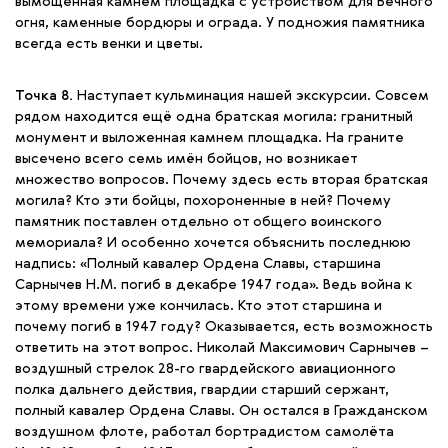
вымощенная камнем площадка с устройством для Вечного
огня, каменные бордюры и ограда. У подножия памятника
всегда есть венки и цветы.
Точка 8.
Наступает кульминация нашей экскурсии. Совсем
рядом находится ещё одна братская могила: гранитный
монумент и выложенная камнем площадка. На граните
высечено всего семь имён бойцов, но возникает
множество вопросов. Почему здесь есть вторая братская
могила? Кто эти бойцы, похороненные в ней? Почему
памятник поставлен отдельно от общего воинского
мемориала? И особенно хочется объяснить последнюю
надпись: «Полный кавалер Ордена Славы, старшина
Сарнычев Н.М. погиб в декабре 1947 года». Ведь война к
этому времени уже кончилась. Кто этот старшина и
почему погиб в 1947 году? Оказывается, есть возможность
ответить на этот вопрос. Николай Максимович Сарнычев –
воздушный стрелок 28-го гвардейского авиационного
полка дальнего действия, гвардии старший сержант,
полный кавалер Ордена Славы. Он остался в Гражданском
воздушном флоте, работал бортрадистом самолёта