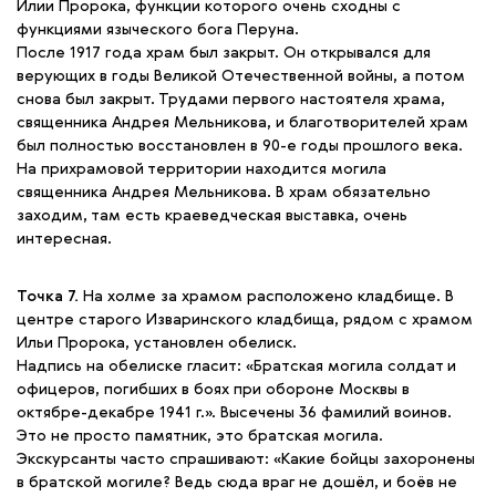
Илии Пророка, функции которого очень сходны с
функциями языческого бога Перуна.
После 1917 года храм был закрыт. Он открывался для
верующих в годы Великой Отечественной войны, а потом
снова был закрыт. Трудами первого настоятеля храма,
священника Андрея Мельникова, и благотворителей храм
был полностью восстановлен в 90-е годы прошлого века.
На прихрамовой территории находится могила
священника Андрея Мельникова. В храм обязательно
заходим, там есть краеведческая выставка, очень
интересная.
Точка 7.
На холме за храмом расположено кладбище. В
центре старого Изваринского кладбища, рядом с храмом
Ильи Пророка, установлен обелиск.
Надпись на обелиске гласит: «Братская могила солдат и
офицеров, погибших в боях при обороне Москвы в
октябре-декабре 1941 г.». Высечены 36 фамилий воинов.
Это не просто памятник, это братская могила.
Экскурсанты часто спрашивают: «Какие бойцы захоронены
в братской могиле? Ведь сюда враг не дошёл, и боёв не