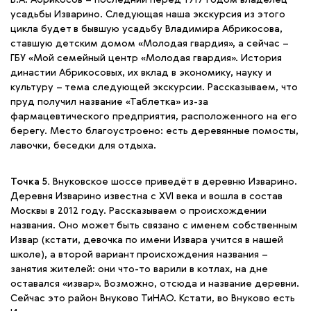
усадьбы Изварино. Следующая наша экскурсия из этого
цикла будет в бывшую усадьбу Владимира Абрикосова,
ставшую детским домом «Молодая гвардия», а сейчас –
ГБУ «Мой семейный центр «Молодая гвардия». История
династии Абрикосовых, их вклад в экономику, науку и
культуру – тема следующей экскурсии. Рассказываем, что
пруд получил название «Таблетка» из-за
фармацевтического предприятия, расположенного на его
берегу. Место благоустроено: есть деревянные помосты,
лавочки, беседки для отдыха.
Точка 5.
Внуковское шоссе приведёт в деревню Изварино.
Деревня Изварино известна с XVI века и вошла в состав
Москвы в 2012 году. Рассказываем о происхождении
названия. Оно может быть связано с именем собственным
Извар (кстати, девочка по имени Извара учится в нашей
школе), а второй вариант происхождения названия –
занятия жителей: они что-то варили в котлах, на дне
оставался «извар». Возможно, отсюда и название деревни.
Сейчас это район Внуково ТиНАО. Кстати, во Внуково есть