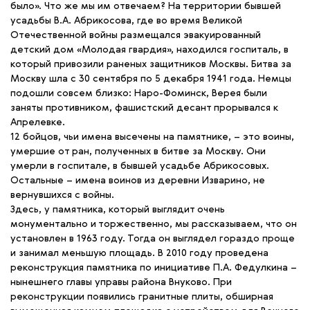
было». Что же мы им отвечаем? На территории бывшей
усадьбы В.А. Абрикосова, где во время Великой
Отечественной войны размещался эвакуированный
детский дом «Молодая гвардия», находился госпиталь, в
который привозили раненых защитников Москвы. Битва за
Москву шла с 30 сентября по 5 декабря 1941 года. Немцы
подошли совсем близко: Наро-Фоминск, Верея были
заняты противником, фашистский десант прорывался к
Апрелевке.
12 бойцов, чьи имена высечены на памятнике, – это воины,
умершие от ран, полученных в битве за Москву. Они
умерли в госпитале, в бывшей усадьбе Абрикосовых.
Остальные – имена воинов из деревни Изварино, не
вернувшихся с войны.
Здесь, у памятника, который выглядит очень
монументально и торжественно, мы рассказываем, что он
установлен в 1963 году. Тогда он выглядел гораздо проще
и занимал меньшую площадь. В 2010 году проведена
реконструкция памятника по инициативе П.А. Федулкина –
нынешнего главы управы района Внуково. При
реконструкции появились гранитные плиты, обширная