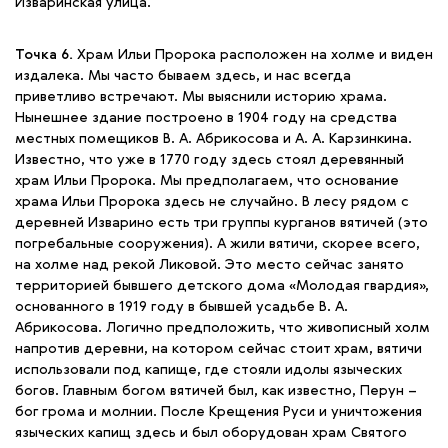
Изваринская улица.
Точка 6.
Храм Ильи Пророка расположен на холме и виден
издалека. Мы часто бываем здесь, и нас всегда
приветливо встречают. Мы выяснили историю храма.
Нынешнее здание построено в 1904 году на средства
местных помещиков В. А. Абрикосова и А. А. Карзинкина.
Известно, что уже в 1770 году здесь стоял деревянный
храм Ильи Пророка. Мы предполагаем, что основание
храма Ильи Пророка здесь не случайно. В лесу рядом с
деревней Изварино есть три группы курганов вятичей (это
погребальные сооружения). А жили вятичи, скорее всего,
на холме над рекой Ликовой. Это место сейчас занято
территорией бывшего детского дома «Молодая гвардия»,
основанного в 1919 году в бывшей усадьбе В. А.
Абрикосова. Логично предположить, что живописный холм
напротив деревни, на котором сейчас стоит храм, вятичи
использовали под капище, где стояли идолы языческих
богов. Главным богом вятичей был, как известно, Перун –
бог грома и молнии. После Крещения Руси и уничтожения
языческих капищ здесь и был оборудован храм Святого