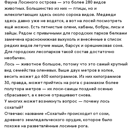
Фауна Лосиного острова — это более 280 видов
животных. Большинство из них — птицы, но и
млекопитающих здесь около сорока видов. Медведи
здесь давно уже не водятся, а вот на лосей посмотреть
ещё можно. Есть пятнистые олени, кабаны, бобры, лисы и
зайцы. Рядом с привычными для городских парков белками
замечена краснокнижная выхухоль и внесённые в список
редких видов летучие мыши, барсук и орешниковая соня.
Для городских лесопарков такой состав достаточно
необычен.
Лось — животное большое, потому что это самый крупный
вид семейства оленевых. Выше двух метров в холке,
весить может до 600 килограммов. Из них килограммов
30, правда, может прийтись на рога с размахом более
полутора метров — их лоси-самцы поздней осенью
сбрасывают, а к весне отращивают снова.
У многих может возникнуть вопрос — почему лось
сохатый?
Отвечаю: название «Сохатый» происходит от сохи,
древнего земледельческого орудия, которое было
похоже на разветвлённые лосиные рога.