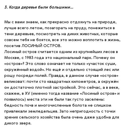
3. Когда деревья были большими…
Мы с вами знаем, как прекрасно отдохнуть на природе,
лучше всего летом, позагорать на пруду, понежиться в
тени деревьев, посмотреть на диких животных, которые
совсем тебя не боятся, все это можно воплотить в жизнь,
посетив ЛОСИНЫЙ ОСТРОВ.
Лосиный остров считается одним из крупнейших лесов в
Москве, с 1983 года это национальный парк. Почему он
«остров»? Это слово означает не только «участок суши,
окружённый водой». Но ещё и отдельно стоящий лес или
рощу посреди полей. Правда, в данном случае «остров»
великоват: почти сто квадратных километров, а окружён
он достаточно плотной застройкой. Это сейчас, а в веке,
скажем, в XV (именно тогда название «Лосиный остров» и
появилось) места эти не были так густо заселены:
бедность почв и многочисленные болота не слишком
привлекали земледельцев. Зато непригодность с точки
зрения сельского хозяйства была очень даже удобна для
дикого зверя.