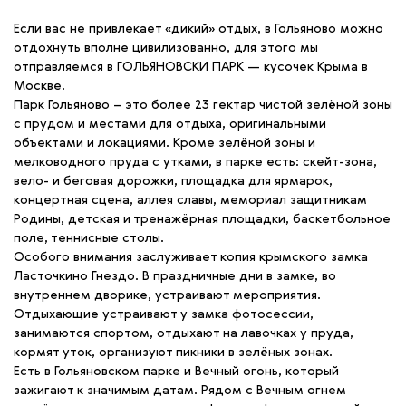
Если вас не привлекает «дикий» отдых, в Гольяново можно
отдохнуть вполне цивилизованно, для этого мы
отправляемся в ГОЛЬЯНОВСКИ ПАРК — кусочек Крыма в
Москве.
Парк Гольяново – это более 23 гектар чистой зелёной зоны
с прудом и местами для отдыха, оригинальными
объектами и локациями. Кроме зелёной зоны и
мелководного пруда с утками, в парке есть: скейт-зона,
вело- и беговая дорожки, площадка для ярмарок,
концертная сцена, аллея славы, мемориал защитникам
Родины, детская и тренажёрная площадки, баскетбольное
поле, теннисные столы.
Особого внимания заслуживает копия крымского замка
Ласточкино Гнездо. В праздничные дни в замке, во
внутреннем дворике, устраивают мероприятия.
Отдыхающие устраивают у замка фотосессии,
занимаются спортом, отдыхают на лавочках у пруда,
кормят уток, организуют пикники в зелёных зонах.
Есть в Гольяновском парке и Вечный огонь, который
зажигают к значимым датам. Рядом с Вечным огнем