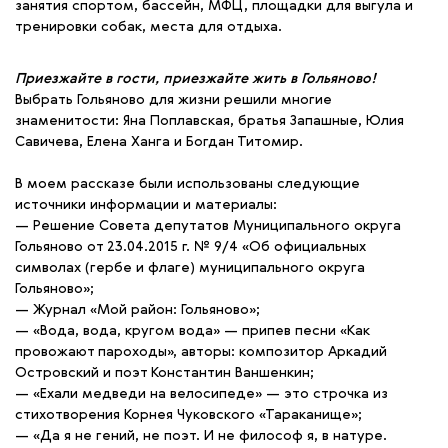
занятия спортом, бассейн, МФЦ, площадки для выгула и
тренировки собак, места для отдыха.
Приезжайте в гости, приезжайте жить в Гольяново!
Выбрать Гольяново для жизни решили многие
знаменитости: Яна Поплавская, братья Запашные, Юлия
Савичева, Елена Ханга и Богдан Титомир.
В моем рассказе были использованы следующие
источники информации и материалы:
— Решение Совета депутатов Муниципального округа
Гольяново от 23.04.2015 г. № 9/4 «Об официальных
символах (гербе и флаге) муниципального округа
Гольяново»;
— Журнал «Мой район: Гольяново»;
— «Вода, вода, кругом вода» — припев песни «Как
провожают пароходы», авторы: композитор Аркадий
Островский и поэт Константин Ваншенкин;
— «Ехали медведи на велосипеде» — это строчка из
стихотворения Корнея Чуковского «Тараканище»;
— «Да я не гений, не поэт. И не философ я, в натуре.