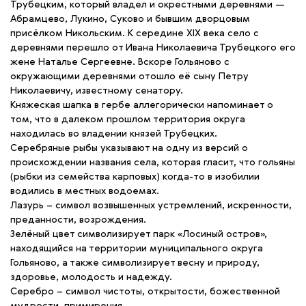
Трубецким, который владел и окрестными деревнями —
Абрамцево, Лукино, Суково и бывшим дворцовым
присёлком Никольским. К середине XIX века село с
деревнями перешло от Ивана Николаевича Трубецкого его
жене Наталье Сергеевне. Вскоре Гольяново с
окружающими деревнями отошло её сыну Петру
Николаевичу, известному сенатору.
Княжеская шапка в гербе аллегорически напоминает о
том, что в далеком прошлом территория округа
находилась во владении князей Трубецких.
Серебряные рыбы указывают на одну из версий о
происхождении названия села, которая гласит, что гольяны
(рыбки из семейства карповых) когда-то в изобилии
водились в местных водоемах.
Лазурь – символ возвышенных устремлений, искренности,
преданности, возрождения.
Зелёный цвет символизирует парк «Лосиный остров»,
находящийся на территории муниципального округа
Гольяново, а также символизирует весну и природу,
здоровье, молодость и надежду.
Серебро – символ чистоты, открытости, божественной