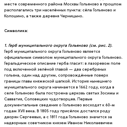
месте современного района Москвы Гольяново в прошлом
располагались три населённых пункта: сёла Гольяново и
Колошино, а также деревня Черницыно.
Символика:
1. Герб муниципального округа Гольяново (см. рис. 2).
Герб муниципального округа Гольяново является
официальным символом муниципального округа Гольяново.
Геральдическое описание герба гласит: в лазоревом поле
под включенной зелёной главой — два серебряных
гольяна, один над другим, сопровождённые поверх
границы главы княжеской шапкой. История нынешнего
муниципального округа начинается в 1662 году, когда в
селе Гольяново была построена церковь святых Зосимы и
Савватия, Соловецких чудотворцев. Первые
документальные сведения о Гольяново восходят к 60-м
годам XVII века. В 1805 году присёлок достался роду
дворян Сергеевых, а с 1811 года Гольяново значится за
надворным советником князем Иваном Николаевичем