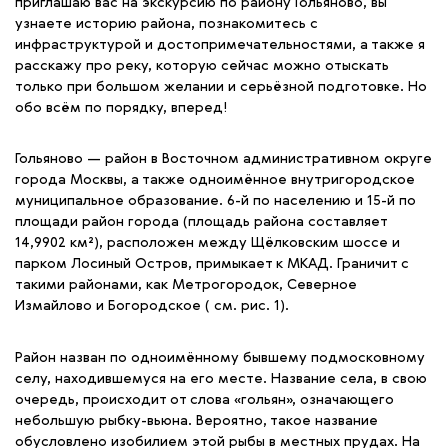
приглашаю вас на экскурсию по району Гольяново, вы
узнаете историю района, познакомитесь с
инфраструктурой и достопримечательностями, а также я
расскажу про реку, которую сейчас можно отыскать
только при большом желании и серьёзной подготовке. Но
обо всём по порядку, вперед!
Гольяново — район в Восточном административном округе
города Москвы, а также одноимённое внутригородское
муниципальное образование. 6-й по населению и 15-й по
площади район города (площадь района составляет
14,9902 км²), расположен между Щёлковским шоссе и
парком Лосиный Остров, примыкает к МКАД. Граничит с
такими районами, как Метрогородок, Северное
Измайлово и Богородское ( см. рис. 1).
Район назван по одноимённому бывшему подмосковному
селу, находившемуся на его месте. Название села, в свою
очередь, происходит от слова «гольян», означающего
небольшую рыбку-вьюна. Вероятно, такое название
обусловлено изобилием этой рыбы в местных прудах. На