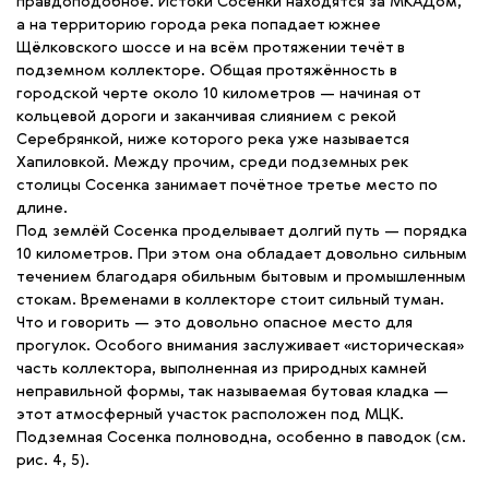
правдоподобное. Истоки Сосенки находятся за МКАДом,
а на территорию города река попадает южнее
Щёлковского шоссе и на всём протяжении течёт в
подземном коллекторе. Общая протяжённость в
городской черте около 10 километров — начиная от
кольцевой дороги и заканчивая слиянием с рекой
Серебрянкой, ниже которого река уже называется
Хапиловкой. Между прочим, среди подземных рек
столицы Сосенка занимает почётное третье место по
длине.
Под землёй Сосенка проделывает долгий путь — порядка
10 километров. При этом она обладает довольно сильным
течением благодаря обильным бытовым и промышленным
стокам. Временами в коллекторе стоит сильный туман.
Что и говорить — это довольно опасное место для
прогулок. Особого внимания заслуживает «историческая»
часть коллектора, выполненная из природных камней
неправильной формы, так называемая бутовая кладка —
этот атмосферный участок расположен под МЦК.
Подземная Сосенка полноводна, особенно в паводок (см.
рис. 4, 5).