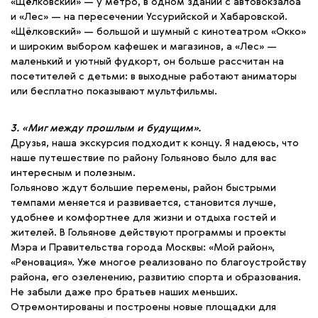
«Щёлковский» — у метро, в одном здании с автовокзалоа
и «Лес» — на пересечении Уссурийской и Хабаровской.
«Щёлковский» — большой и шумный с кинотеатром «Окко»
и широким выбором кафешек и магазинов, а «Лес» —
маленький и уютный фудкорт, он больше рассчитан на
посетителей с детьми: в выходные работают аниматоры
или бесплатно показывают мультфильмы.
3. «Миг между прошлым и будущим».
Друзья, наша экскурсия подходит к концу. Я надеюсь, что
наше путешествие по району Гольяново было для вас
интересным и полезным.
Гольяново ждут большие перемены, район быстрыми
темпами меняется и развивается, становится лучше,
удобнее и комфортнее для жизни и отдыха гостей и
жителей. В Гольянове действуют программы и проекты
Мэра и Правительства города Москвы: «Мой район»,
«Реновация». Уже многое реализовано по благоустройству
района, его озеленению, развитию спорта и образования.
Не забыли даже про братьев наших меньших.
Отремонтированы и построены новые площадки для