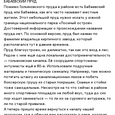
БАБАЕВСКИЙ ПРУД
Помимо Гольяновского пруда в районе есть Бабаевский
пруд или Бабаевка, как его часто называют местные
жители. Этот небольшой пруд нужно искать у южной
границы национального парка «Лосиный остров».
Достоверной информации о происхождении названия
пруда нет. По основной версии, пруд был назван по
фамилии владельца кирпичного завода, который
располагался тут в давние времена.
Пруд благоустроен, но деликатно, так как это вход в лес.
Рядом с ним ещё одна локальная достопримечательность
— гольяновская качалка. Её соорудили спортсмены-
энтузиасты ещё в 80-е. Использовали подручные
материалы и техническую смекалку. Например, там можно
потягать штангу из канализационных люков и побить
боксерскую грушу из старых покрышек. Скамьи и стойки
тоже самодельные. Несмотря на то что сейчас в районе
много спортивных площадок на любой вкус, туда до сих
пор ходят заниматься — то ли из-за сурового антуража, то
ли по старой привычке.
А теперь пришло время вернуться к началу нашей
экскурсии, где я обещал вам рассказать о реке, которая