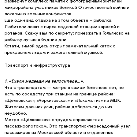
развёрнут комплекс памяти с фотографиями жителей
микрорайона участников Великой Отечественной войны и
локальных военных конфликтов.
Ещё один вид отдыха на этом объекте – рыбалка.
Любители ловят с пирса лодочной станции карасей и
ротанов. Скажу вам по секрету: приезжать в Гольяново на
рыбалку лучше в будние дни.
Кстати, зимой здесь открыт замечательный каток с
прекрасным льдом и зажигательной музыкой.
Транспорт и инфраструктура
1. «Ехали медведи на велосипеде…».
Что с транспортом — метро в самом Гольянове нет, но
есть по соседству три станции на границе района:
«Щёлковская», «Черкизовская» и «Локомотив» на МЦК.
Жителям дальних улиц района добираться до них
неудобно.
Метро «Щёлковская» с трудом справляется с
пассажиропотоком. Это транспортно-пересадочный узел
пассажиров из Московской области и отдаленных