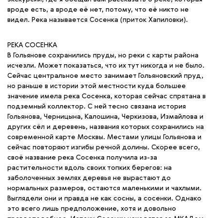
вроде есть, а вроде её нет, потому, что её никто не
видел. Река называется Сосенка (приток Хапиловки).
РЕКА СОСЕНКА
В Гольянове сохранились пруды, но реки с карты района
исчезли. Может показаться, что их тут никогда и не было.
Сейчас центральное место занимает Гольяновский пруд,
но раньше в истории этой местности куда большее
значение имела река Сосенка, которая сейчас спрятана в
подземный коллектор. С ней тесно связана история
Гольянова, Черницына, Калошина, Черкизова, Измайлова и
других сёл и деревень, названия которых сохранились на
современной карте Москвы. Местами улицы Гольянова и
сейчас повторяют изгибы речной долины. Скорее всего,
своё название река Сосенка получила из-за
растительности вдоль своих топких берегов: на
заболоченных землях деревья не вырастают до
нормальных размеров, остаются маленькими и чахлыми.
Выглядели они и правда не как сосны, а сосенки. Однако
это всего лишь предположение, хотя и довольно