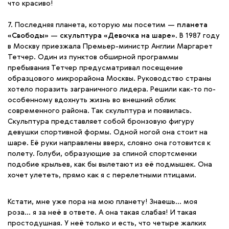
что красиво!
7. Последняя планета, которую мы посетим —
планета
«Свободы»
—
скульптура «Девочка на шаре»
. В 1987 году
в Москву приезжала Премьер-министр Англии Маргарет
Тетчер. Один из пунктов обширной программы
пребывания Тетчер предусматривал посещение
образцового микрорайона Москвы. Руководство страны
хотело поразить заграничного лидера. Решили как-то по-
особенному вдохнуть жизнь во внешний облик
современного района. Так скульптура и появилась.
Скульптура представляет собой бронзовую фигуру
девушки спортивной формы. Одной ногой она стоит на
шаре. Её руки направлены вверх, словно она готовится к
полету. Голуби, образующие за спиной спортсменки
подобие крыльев, как бы вылетают из её подмышек. Она
хочет улететь, прямо как я с перелетными птицами.
Кстати, мне уже пора на мою планету! Знаешь… моя
роза… я за неё в ответе. А она такая слабая! И такая
простодушная. У неё только и есть, что четыре жалких