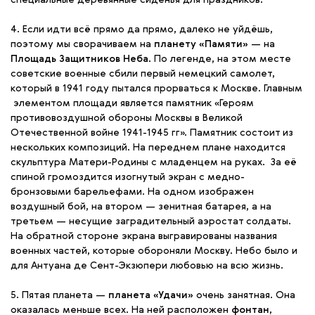
4. Если идти всё прямо да прямо, далеко не уйдёшь,
поэтому мы сворачиваем на
планету «Памяти»
— на
Площадь Защитников Неба
. По легенде, на этом месте
советские военные сбили первый немецкий самолет,
который в 1941 году пытался прорваться к Москве. Главным
элементом площади является памятник «Героям
противовоздушной обороны Москвы в Великой
Отечественной войне 1941-1945 гг». Памятник состоит из
нескольких композиций. На переднем плане находится
скульптура Матери-Родины с младенцем на руках. За её
спиной громоздится изогнутый экран с медно-
бронзовыми барельефами. На одном изображен
воздушный бой, на втором — зенитная батарея, а на
третьем — несущие заградительный аэростат солдаты.
На обратной стороне экрана выгравированы названия
военных частей, которые обороняли Москву. Небо было и
для Антуана де Сент-Экзюпери любовью на всю жизнь.
5. Пятая планета —
планета «Удачи»
очень занятная. Она
оказалась меньше всех. На ней расположен
фонтан
,