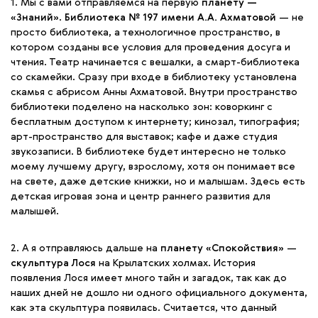
1. Мы с вами отправляемся на первую
планету —
«Знаний»
.
Библиотека № 197 имени А.А. Ахматовой
— не
просто библиотека, а технологичное пространство, в
котором созданы все условия для проведения досуга и
чтения. Театр начинается с вешалки, а смарт-библиотека
со скамейки. Сразу при входе в библиотеку установлена
скамья с абрисом Анны Ахматовой. Внутри пространство
библиотеки поделено на насколько зон: коворкинг с
бесплатным доступом к интернету; кинозал, типография;
арт-пространство для выставок; кафе и даже студия
звукозаписи. В библиотеке будет интересно не только
моему лучшему другу, взрослому, хотя он понимает все
на свете, даже детские книжки, но и малышам. Здесь есть
детская игровая зона и центр раннего развития для
малышей.
2. А я отправляюсь дальше на
планету «Спокойствия»
—
скульптура Лося
на Крылатских холмах. История
появления Лося имеет много тайн и загадок, так как до
наших дней не дошло ни одного официального документа,
как эта скульптура появилась. Считается, что данный