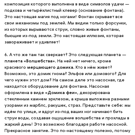
композиция которого выполнена в виде символов удачи —
подкова и четырёхлистный клевер (основание фонтана).
Это настоящая магия под ногами! Фонтан скрывает все
свои механизмы под землей. Мы видим только форсунки,
из которых вырываются струи, словно живые фонтаны,
бьющие из-под земли. Это настоящая иллюзия, которая
завораживает и удивляет!
6. А что же там так сверкает? Это следующая планета —
планета «Волшебства»
. На ней нет ничего, кроме
красивого
мерцающего домика
. Кто в нём живет?
Возможно, это домик гнома? Эльфов или домового? Для
чего нужен этот дом? На самом деле это насосная, где
находится оборудование для фонтана. Насосная
оформлена в виде
«Домика феи»
, декорирована
стеклянным камнем эрклезом, а крыша выложена разными
узорами из марблс, ракушек, страз. Представьте себе: мы
идём по улице, и вдруг из-под ваших ног начинают бить
струи воды, создавая ощущение волшебства и прохлады в
жаркий день! Это возможно благодаря работе насосной.
Прекрасное занятие. Это по-настоящему полезно, потому