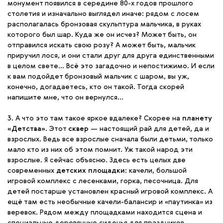
монумент появился в середине 80-х годов прошлого
столетия и изначально выглядел иначе: рядом с лосем
располагалась бронзовая скульптура мальчика, в руках
которого был шар. Куда же он исчез? Может быть, он
отправился искать свою розу? А может быть, мальчик
приручил лося, и они стали друг для друга единственными
в целом свете… Всё это загадочно и непостижимо. И если
к вам подойдет бронзовый мальчик с шаром, вы уж,
конечно, догадаетесь, кто он такой. Тогда скорей
напишите мне, что он вернулся…
3. А что это там такое яркое вдалеке? Скорее на
планету
«Детства»
. Этот
сквер
— настоящий рай для детей, да и
взрослых. Ведь все взрослые сначала были детьми, только
мало кто из них об этом помнит. Уж такой народ эти
взрослые. Я сейчас объясню. Здесь есть целых две
современных
детских площадки
: качели, большой
игровой комплекс с лесенками, горка, песочница. Для
детей постарше установлен красный игровой комплекс. А
ещё там есть необычные качели-балансир и «паутинка» из
веревок. Рядом между площадками находится сцена и
специальные деревянные сиденья для праздников.