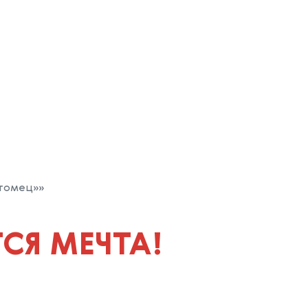
томец»»
СЯ МЕЧТА!