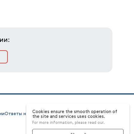
ии:
Cookies ensure the smooth operation of
ии
Ответы на вопросы
Этапы
Конкурсная комиссия
the site and services uses cookies.
For more information, please read our.