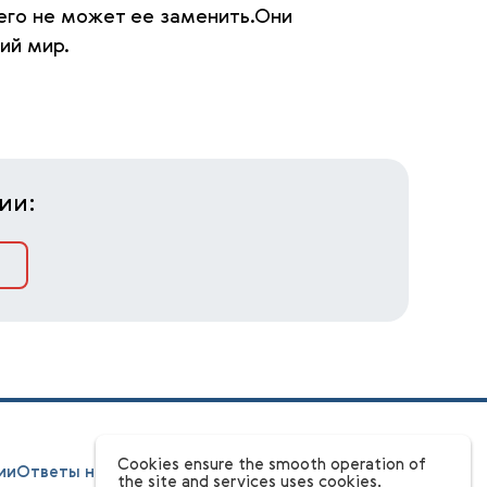
его не может ее заменить.Они
ий мир.
ии:
Cookies ensure the smooth operation of
ии
Ответы на вопросы
Этапы
Конкурсная комиссия
the site and services uses cookies.