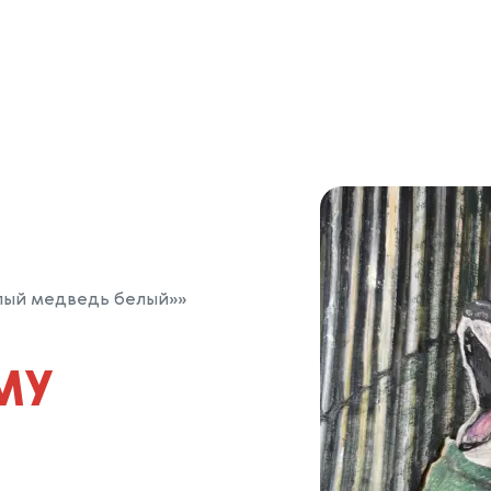
лый медведь белый»»
МУ