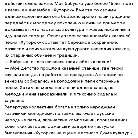
действительно важно. Моя бабушка уже более 15 лет поёт
в казачьем ансамбле «Хуторок». Вместе со своими
единомышленниками она бережно хранит наши традиции,
передаёт их молодому поколению и личным примером
доказывает, что настоящая культура – живая, искренняя и
идущая от сердца. Основу творчества ансамбля казачьей
песни «Хуторок» составляет бережное сохранение,
развитие и приумножение культурного наследия казаков,
их старинных обычаев и традиций.
— Бабушка, с чего началась твоя любовь к песне?
— Моё детство прошло в казачьей станице, где песни
звучали всегда, на работе, на празднике. А старики по
вечерам собирались на колодочки и пели старинные
песни. Хотя я не могла понять ни одного слова, но
мелодии меня завораживали, и я тихонько сидела и
слушала.
Репертуар коллектива богат не только народными
казачьими мелодиями, но также включает русские
народные песни, лирические композиции, произведения
советских авторов, романсы и задорные частушки.
Выступления «Хуторка» на сцене местного Дома культуры