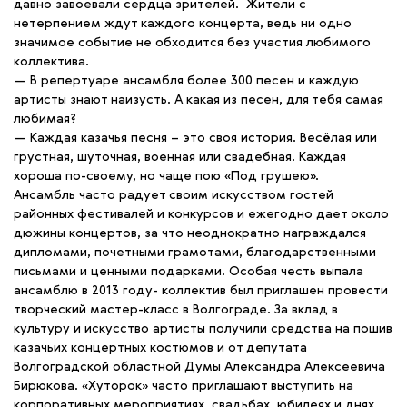
давно завоевали сердца зрителей. Жители с
нетерпением ждут каждого концерта, ведь ни одно
значимое событие не обходится без участия любимого
коллектива.
— В репертуаре ансамбля более 300 песен и каждую
артисты знают наизусть. А какая из песен, для тебя самая
любимая?
— Каждая казачья песня – это своя история. Весёлая или
грустная, шуточная, военная или свадебная. Каждая
хороша по-своему, но чаще пою «Под грушею».
Ансамбль часто радует своим искусством гостей
районных фестивалей и конкурсов и ежегодно дает около
дюжины концертов, за что неоднократно награждался
дипломами, почетными грамотами, благодарственными
письмами и ценными подарками. Особая честь выпала
ансамблю в 2013 году- коллектив был приглашен провести
творческий мастер-класс в Волгограде. За вклад в
культуру и искусство артисты получили средства на пошив
казачьих концертных костюмов и от депутата
Волгоградской областной Думы Александра Алексеевича
Бирюкова. «Хуторок» часто приглашают выступить на
корпоративных мероприятиях, свадьбах, юбилеях и днях