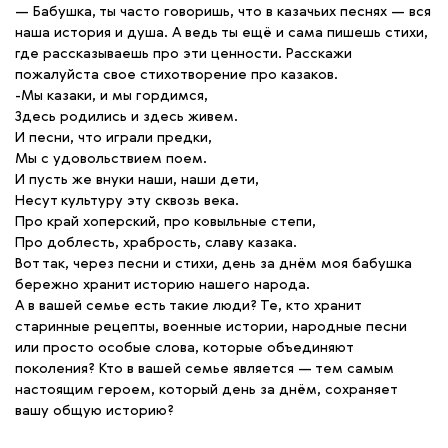
— Бабушка, ты часто говоришь, что в казачьих песнях — вся
наша история и душа. А ведь ты ещё и сама пишешь стихи,
где рассказываешь про эти ценности. Расскажи
пожалуйста свое стихотворение про казаков.
-Мы казаки, и мы гордимся,
Здесь родились и здесь живем.
И песни, что играли предки,
Мы с удовольствием поем.
И пусть же внуки наши, наши дети,
Несут культуру эту сквозь века.
Про край хоперский, про ковыльные степи,
Про доблесть, храбрость, славу казака.
Вот так, через песни и стихи, день за днём моя бабушка
бережно хранит историю нашего народа.
А в вашей семье есть такие люди? Те, кто хранит
старинные рецепты, военные истории, народные песни
или просто особые слова, которые объединяют
поколения? Кто в вашей семье является — тем самым
настоящим героем, который день за днём, сохраняет
вашу общую историю?