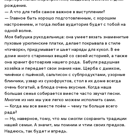
рождения.
— А что для тебя самое важное в выступлении?
— Главное быть хорошо подготовленным, с хорошим
настроением, и тогда любая аудитория будет с тобой на
одной волне.
Моя бабушка рукодельница: она умеет вязать знаменитые
пуховые урюпинские платки, делает покрывала в стиле
«пэчворк», придумывает и шьет наряды для кукол. В ее
доме много старинных вещей со своей историей, а также
она хранит фотоархив нашего рода. Бабуля радушная
хозяйка и передает свои знания нам. Щерба с дымком,
чинёнки с пшёнкой, сальтисон с субпродуктами, узорные
блинчики, узвар из сухофруктов, стол в их доме всегда
очень богатый, а блюда очень вкусные. Когда наша
большая семья собирается вместе часто звучат песни.
Многие из них мы уже легко можем исполнить сами.
— Когда мы все вместе поём – чему ты больше всего
рада?
— Ну, наверное, тому, что мы смогли сохранить традиции
нашей семьи. А значит, мы помним и чтим своих предков.
Надеюсь, так будет и впредь.