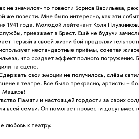
ах не значился» по повести Бориса Васильева, р
й же повести. Мне было интересно, как эти собы
ня 1941 года. Молодой лейтенант Коля Плужников,
 службы, приезжает в Брест. Ещё не будучи зачис
мает первый в своей жизни бой продолжительност
использует нестандартные приёмы, сочетая живо
ильева, что создает эффект полного погружения.
дили на сцене.
Сдержать свои эмоции не получилось, слёзы кати
 сцене в театре. Все было прекрасно, артисты – б
р Машков!
увство Памяти и настоящей гордости за своих солд
ля всей семьи. Он помогает провести досуг вмест
е любовь к театру.