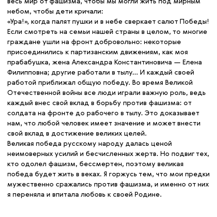
весь мир от фашизма, чтобы мы могли жить под мирным
небом, чтобы дети кричали:
«Ура!», когда палят пушки и в небе сверкает салют Победы!
Если смотреть на семьи нашей страны в целом, то многие
граждане ушли на фронт добровольно: некоторые
присоединились к партизанским движениям, как моя
прабабушка, жена Александра Константиновича — Елена
Филипповна; другие работали в тылу… И каждый своей
работой приближал общую победу. Во время Великой
Отечественной войны все люди играли важную роль, ведь
каждый внес свой вклад в борьбу против фашизма: от
солдата на фронте до рабочего в тылу. Это доказывает
нам, что любой человек имеет значение и может внести
свой вклад в достижение великих целей.
Великая победа русскому народу далась ценой
неимоверных усилий и бесчисленных жертв. Но подвиг тех,
кто одолел фашизм, бессмертен, поэтому великая
победа будет жить в веках. Я горжусь тем, что мои предки
мужественно сражались против фашизма, и именно от них
я переняла и впитала любовь к своей Родине.