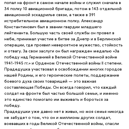
попал на фронт в самом начале войны и служил сначала в
34 полку 10 авиационной бригады, потом в 143 отдельной
авиационной эскадрилье связи, а также в 391
истребительном авиационном полку. Александр
Константинович был в звании гвардии младшего
лейтенанта. Большую часть своей службы он провел в
небе, принимал участие в битве за Днепр и в Берлинской
операции, где проявил невероятное мужество, стойкость
и отвагу. За свои заслуги он был награжден медалью «За
победу над Германией в Великой Отечественной войне
1941-1945 гг.» и Орденом Отечественной войны ll степени.
Прадедушка участвовал в освобождении многих городов
нашей Родины, и его героические полеты, поддержание
боевого духа своих товарищей — это важная
составляющая Победы. Он всегда говорил, что каждый
солдат на фронте был частью большой семьи, и именно
это единство помогало им выживать и бороться за
победу.
Прадедушки уже давно нет в живых, но моя семья никогда
не забудет о том, что он и миллионы других солдат,
воевавших в годы Великой Отечественной войны, спасли