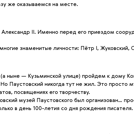
азу же оказываемся на месте.
м Александр II. Именно перед его приездом соор
ногие знаменитые личности: Пётр I, Жуковский, С
(а ныне — Кузьминской улице) пройдем к дому Ко
Но Паустовский никогда тут не жил. Это просто м
атов, посвящениях его творчеству.
овский музей Паустовского был организован… про
олько в день 100-летия со дня рождения писателя.