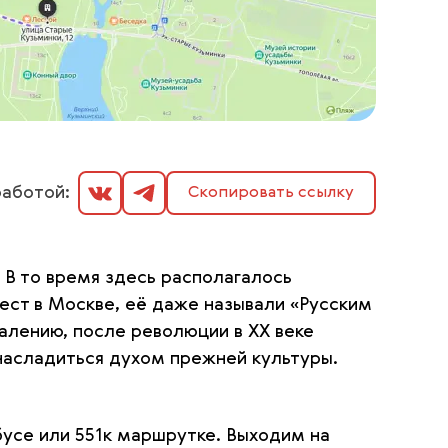
аботой:
Скопировать ссылку
 В то время здесь располагалось
ест в Москве, её даже называли «Русским
алению, после революции в XX веке
насладиться духом прежней культуры.
бусе или 551к маршрутке. Выходим на