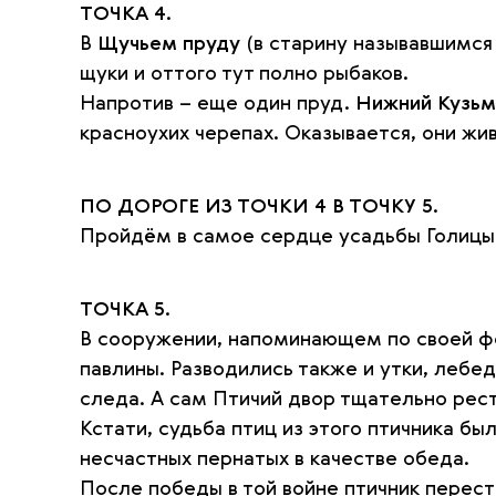
ТОЧКА 4.
В
Щучьем пруду
(в старину называвшимся 
щуки и оттого тут полно рыбаков.
Напротив – еще один пруд.
Нижний Кузьм
красноухих черепах. Оказывается, они жив
ПО ДОРОГЕ ИЗ ТОЧКИ 4 В ТОЧКУ 5.
Пройдём в самое сердце усадьбы Голицыны
ТОЧКА 5.
В сооружении, напоминающем по своей фо
павлины. Разводились также и утки, лебед
следа. А сам Птичий двор тщательно рес
Кстати, судьба птиц из этого птичника бы
несчастных пернатых в качестве обеда.
После победы в той войне птичник перес