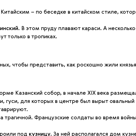
Китайским – по беседке в китайском стиле, котор
инский.
В этом пруду плавают караси. А нескольк
ут только в тропиках.
х, чтобы представить, как роскошно жили князья
рме Казанский собор, в начале XIX века размещ
и, гуси, для которых в центре был вырыт овальный 
таврируют.
ла трагичной. Французские солдаты во время войн
троили под
кузницу
. За ней располагался дом кузн