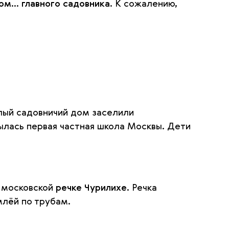
ом… главного садовника
. К сожалению,
белый садовничий дом заселили
рылась первая частная школа Москвы. Дети
 московской
речке Чурилихе
. Речка
млёй по трубам.