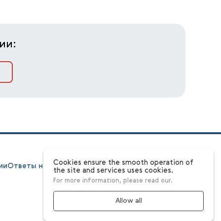
ии:
Cookies ensure the smooth operation of
ии
Ответы на вопросы
Этапы
Конкурсная комиссия
the site and services uses cookies.
For more information, please read our.
Allow all