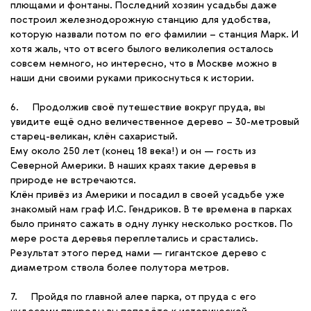
плющами и фонтаны. Последний хозяин усадьбы даже
построил железнодорожную станцию для удобства,
которую назвали потом по его фамилии – станция Марк. И
хотя жаль, что от всего былого великолепия осталось
совсем немного, но интересно, что в Москве можно в
наши дни своими руками прикоснуться к истории.
6. Продолжив своё путешествие вокруг пруда, вы
увидите ещё одно величественное дерево – 30-метровый
старец-великан, клён сахаристый.
Ему около 250 лет (конец 18 века!) и он — гость из
Северной Америки. В наших краях такие деревья в
природе не встречаются.
Клён привёз из Америки и посадил в своей усадьбе уже
знакомый нам граф И.С. Гендриков. В те времена в парках
было принято сажать в одну лунку несколько ростков. По
мере роста деревья переплетались и срастались.
Результат этого перед нами — гигантское дерево с
диаметром ствола более полутора метров.
7. Пройдя по главной алее парка, от пруда с его