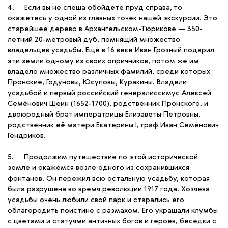
4. Если вы не спеша обойдёте пруд справа, то
окажетесь у одной из главных точек нашей экскурсии. Это
старейшее дерево в Архангельском-Тюрикове — 350-
летний 20-метровый дуб, помнящий множество
владельцев усадьбы. Ещё в 16 веке Иван Грозный подарил
эти земли одному из своих опричников, потом же им
владело множество различных фамилий, среди которых
Пронские, Годуновы, Юсуповы, Куракины. Владели
усадьбой и первый российский генералиссимус Алексей
Семёнович Шеин (1652-1700), родственник Пронского, и
двоюродный брат императрицы Елизаветы Петровны,
родственник её матери Екатерины I, граф Иван Семёнович
Гендриков.
5. Продолжим путешествие по этой исторической
земле и окажемся возле одного из сохранившихся
фонтанов. Он пережил всю остальную усадьбу, которая
была разрушена во время революции 1917 года. Хозяева
усадьбы очень любили свой парк и старались его
облагородить поистине с размахом. Его украшали клумбы
с цветами и статуями античных богов и героев, беседки с