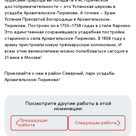
чудесами природы вы попадёте к исторической
достопримечательности – это Успенская церковь в
усадьбе Архангельское-Тюрикове. А точнее – Храм
Успения Пресвятой Богородицы в Архангельском-
Тюрикове. Построен он в 1755–1758 годах в стиле барокко.
Это единственная сохранившаяся усадебная постройка
старинного села Архангельское-Тюриково. В 1858 году к
храму пристроили новую трёхъярусную колокольню. И
всем этим великолепием можно полюбоваться сегодня в
21 веке в Москве!
Приезжайте к нам в район Северный, парк усадьбы
Архангельское-Тюриково!
Посмотрите другие работы в этой
номинации:
Предыдущая
Следующая работа
работа