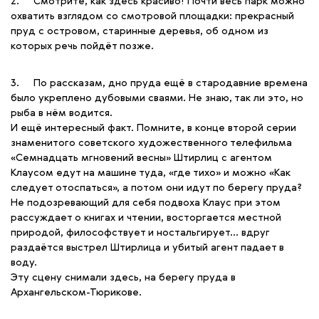
2. Смотрите, как здесь красиво! Почти весь парк можно
охватить взглядом со смотровой площадки: прекрасный
пруд с островом, старинные деревья, об одном из
которых речь пойдёт позже.
3. По рассказам, дно пруда ещё в стародавние времена
было укреплено дубовыми сваями. Не знаю, так ли это, но
рыба в нём водится.
И ещё интересный факт. Помните, в конце второй серии
знаменитого советского художественного телефильма
«Семнадцать мгновений весны» Штирлиц с агентом
Клаусом едут на машине туда, «где тихо» и можно «Как
следует отоспаться», а потом они идут по берегу пруда?
Не подозревающий для себя подвоха Клаус при этом
рассуждает о книгах и чтении, восторгается местной
природой, философствует и ностальгирует… вдруг
раздаётся выстрел Штирлица и убитый агент падает в
воду.
Эту сцену снимали здесь, на берегу пруда в
Архангельском-Тюрикове.